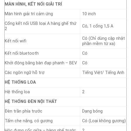
MÀN HÌNH, KẾT NỐI GIẢI TRÍ
Màn hình giải trí cảm ứng
10 inch
Cổng kết nối USB loại A hàng ghế thứ
Có, 1 cổng 1,5 A
2
Có (Chỉ dùng cập nhật
Kết nối wifi
phần mềm từ xa)
Kết nối bluetooth
Có
Khởi động bằng bàn đạp phanh – BEV
Có
Các ngôn ngữ hỗ trợ
Tiếng Việt/ Tiếng Anh
HỆ THỐNG LOA
Hệ thống loa
2
HỆ THỐNG ĐÈN NỘI THẤT
Đèn trần phía trước
Dạng bóng
Tấm che nắng, có gương
Có (Loại không gương)
Hộc đựng cốc giữa – hàng ghế trước
2