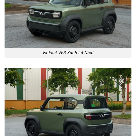
VinFast VF3 Xanh Lá Nhạt