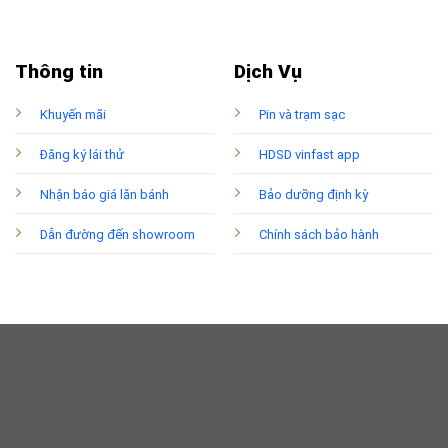
Thông tin
Dịch Vụ
Khuyến mãi
Pin và trạm sạc
Đăng ký lái thử
HDSD vinfast app
Nhận báo giá lăn bánh
Bảo dưỡng định kỳ
Dẫn đường đến showroom
Chính sách bảo hành