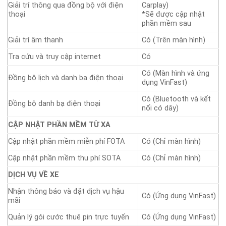
Giải trí thông qua đồng bộ với điện
Carplay)
thoại
*Sẽ được cập nhật
phần mềm sau
Giải trí âm thanh
Có (Trên màn hình)
Tra cứu và truy cập internet
Có
Có (Màn hình và ứng
Đồng bộ lịch và danh bạ điện thoại
dụng VinFast)
Có (Bluetooth và kết
Đồng bộ danh bạ điện thoại
nối có dây)
CẬP NHẬT PHẦN MỀM TỪ XA
Cập nhật phần mềm miễn phí FOTA
Có (Chỉ màn hình)
Cập nhật phần mềm thu phí SOTA
Có (Chỉ màn hình)
DỊCH VỤ VỀ XE
Nhận thông báo và đặt dịch vụ hậu
Có (Ứng dụng VinFast)
mãi
Quản lý gói cước thuê pin trực tuyến
Có (Ứng dụng VinFast)