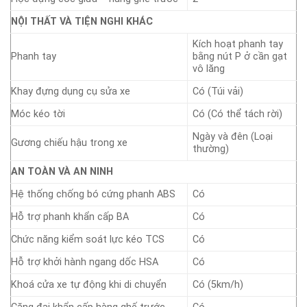
NỘI THẤT VÀ TIỆN NGHI KHÁC
Kích hoạt phanh tay
Phanh tay
bằng nút P ở cần gạt
vô lăng
Khay đựng dụng cụ sửa xe
Có (Túi vải)
Móc kéo tời
Có (Có thể tách rời)
Ngày và đên (Loại
Gương chiếu hậu trong xe
thường)
AN TOÀN VÀ AN NINH
Hệ thống chống bó cứng phanh ABS
Có
Hỗ trợ phanh khẩn cấp BA
Có
Chức năng kiểm soát lực kéo TCS
Có
Hỗ trợ khởi hành ngang dốc HSA
Có
Khoá cửa xe tự động khi di chuyển
Có (5km/h)