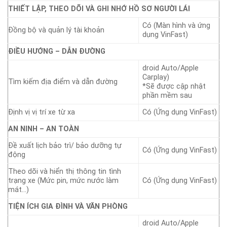
THIẾT LẬP, THEO DÕI VÀ GHI NHỚ HỒ SƠ NGƯỜI LÁI
Có (Màn hình và ứng
Đồng bộ và quản lý tài khoản
dụng VinFast)
ĐIỀU HƯỚNG – DẪN ĐƯỜNG
droid Auto/Apple
Carplay)
Tìm kiếm địa điểm và dẫn đường
*Sẽ được cập nhật
phần mềm sau
Định vị vị trí xe từ xa
Có (Ứng dụng VinFast)
AN NINH – AN TOÀN
Đề xuất lịch bảo trì/ bảo dưỡng tự
Có (Ứng dụng VinFast)
động
Theo dõi và hiển thị thông tin tình
trạng xe (Mức pin, mức nước làm
Có (Ứng dụng VinFast)
mát…)
TIỆN ÍCH GIA ĐÌNH VÀ VĂN PHÒNG
droid Auto/Apple