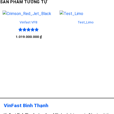
SẢN PHẨM TƯƠNG TỰ
Vinfast VF8
Test_Limo
Được xếp
1.019.000.000
₫
hạng
5.00
5 sao
VinFast Bình Thạnh