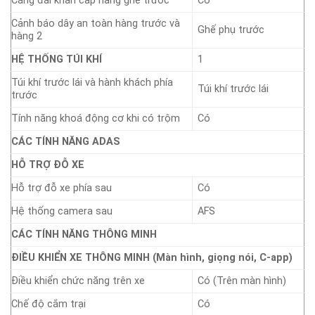
Căng đai khẩn cấp hàng ghế trước
Có
Cảnh báo dây an toàn hàng trước và
Ghế phụ trước
hàng 2
HỆ THỐNG TÚI KHÍ
1
Túi khí trước lái và hành khách phía
Túi khí trước lái
trước
Tính năng khoá động cơ khi có trộm
Có
CÁC TÍNH NĂNG ADAS
HỖ TRỢ ĐỖ XE
Hỗ trợ đỗ xe phía sau
Có
Hệ thống camera sau
AFS
CÁC TÍNH NĂNG THÔNG MINH
ĐIỀU KHIỂN XE THÔNG MINH (Màn hình, giọng nói, C-app)
Điều khiển chức năng trên xe
Có (Trên màn hình)
Chế độ cắm trại
Có