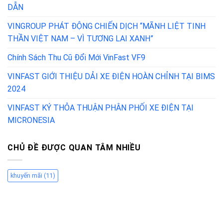
DẪN
VINGROUP PHÁT ĐỘNG CHIẾN DỊCH “MÃNH LIỆT TINH
THẦN VIỆT NAM – VÌ TƯƠNG LAI XANH”
Chính Sách Thu Cũ Đổi Mới VinFast VF9
VINFAST GIỚI THIỆU DẢI XE ĐIỆN HOÀN CHỈNH TẠI BIMS
2024
VINFAST KÝ THỎA THUẬN PHÂN PHỐI XE ĐIỆN TẠI
MICRONESIA
CHỦ ĐỀ ĐƯỢC QUAN TÂM NHIỀU
khuyến mãi
(11)