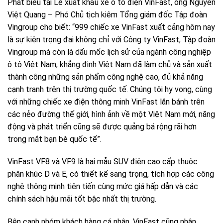
Phát biểu tại Lễ xuất khẩu xe ô tô điện VinFast, ông Nguyễn
Việt Quang – Phó Chủ tịch kiêm Tổng giám đốc Tập đoàn
Vingroup cho biết: “999 chiếc xe VinFast xuất cảng hôm nay
là sự kiện trọng đại không chỉ với Công ty VinFast, Tập đoàn
Vingroup mà còn là dấu mốc lịch sử của ngành công nghiệp
ô tô Việt Nam, khẳng định Việt Nam đã làm chủ và sản xuất
thành công những sản phẩm công nghệ cao, đủ khả năng
cạnh tranh trên thị trường quốc tế. Chúng tôi hy vọng, cùng
với những chiếc xe điện thông minh VinFast lăn bánh trên
các nẻo đường thế giới, hình ảnh về một Việt Nam mới, năng
động và phát triển cũng sẽ được quảng bá rộng rãi hơn
trong mắt bạn bè quốc tế”.
VinFast VF8 và VF9 là hai mẫu SUV điện cao cấp thuộc
phân khúc D và E, có thiết kế sang trọng, tích hợp các công
nghệ thông minh tiên tiến cùng mức giá hấp dẫn và các
chính sách hậu mãi tốt bậc nhất thị trường.
Bên cạnh nhóm khách hàng cá nhân, VinFast cũng nhận