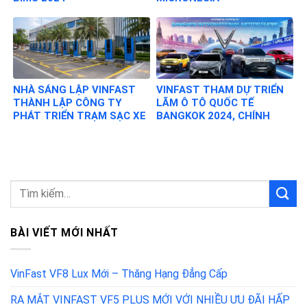
NHÀ SÁNG LẬP VINFAST
VINFAST THAM DỰ TRIỂN
THÀNH LẬP CÔNG TY
LÃM Ô TÔ QUỐC TẾ
PHÁT TRIỂN TRẠM SẠC XE
BANGKOK 2024, CHÍNH
ĐIỆN TOÀN CẦU
THỨC RA MẮT THỊ
TRƯỜNG THÁI LAN
BÀI VIẾT MỚI NHẤT
VinFast VF8 Lux Mới – Thăng Hạng Đẳng Cấp
RA MẮT VINFAST VF5 PLUS MỚI VỚI NHIỀU ƯU ĐÃI HẤP