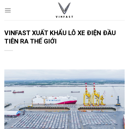
Skip
to
content
VINFAST XUẤT KHẨU LÔ XE ĐIỆN ĐẦU
TIÊN RA THẾ GIỚI