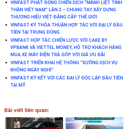
VINFAST PHÁT ĐỘNG CHIẾN DỊCH “MÃNH LIỆT TINH
THẦN VIỆT NAM” LẦN 2 – CHUNG TAY XÂY DỰNG
THƯƠNG HIỆU VIỆT ĐẲNG CẤP THẾ GIỚI
VINFAST KÝ THỎA THUẬN HỢP TÁC VỚI ĐẠI LÝ ĐẦU
TIÊN TẠI TRUNG ĐÔNG
VINFAST HỢP TÁC CHIẾN LƯỢC VỚI CAKE BY
VPBANK VÀ VIETTEL MONEY, HỖ TRỢ KHÁCH HÀNG
MUA XE MÁY ĐIỆN TRẢ GÓP VỚI GIÁ ƯU ĐÃI
VINFAST TRIỂN KHAI HỆ THỐNG “XƯỞNG DỊCH VỤ
KHÔNG NGÀY NGHỈ”
VINFAST KÝ KẾT VỚI CÁC ĐẠI LÝ ĐỘC LẬP ĐẦU TIÊN
TẠI MỸ
Bài viết liên quan: