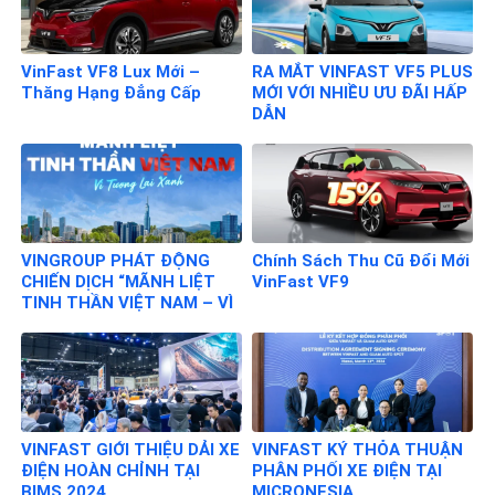
VinFast VF8 Lux Mới –
RA MẮT VINFAST VF5 PLUS
Thăng Hạng Đẳng Cấp
MỚI VỚI NHIỀU ƯU ĐÃI HẤP
DẪN
VINGROUP PHÁT ĐỘNG
Chính Sách Thu Cũ Đổi Mới
CHIẾN DỊCH “MÃNH LIỆT
VinFast VF9
TINH THẦN VIỆT NAM – VÌ
TƯƠNG LAI XANH”
VINFAST GIỚI THIỆU DẢI XE
VINFAST KÝ THỎA THUẬN
ĐIỆN HOÀN CHỈNH TẠI
PHÂN PHỐI XE ĐIỆN TẠI
BIMS 2024
MICRONESIA